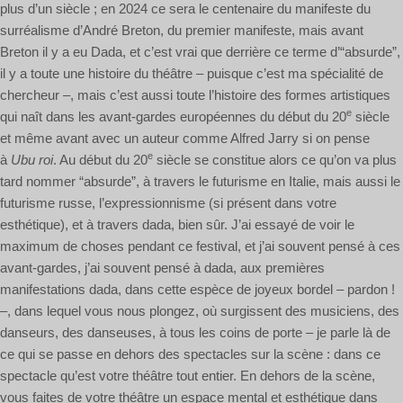
plus d’un siècle ; en 2024 ce sera le centenaire du manifeste du
surréalisme d’André Breton, du premier manifeste, mais avant
Breton il y a eu Dada, et c’est vrai que derrière ce terme d’“absurde”,
il y a toute une histoire du théâtre – puisque c’est ma spécialité de
chercheur –, mais c’est aussi toute l’histoire des formes artistiques
e
qui naît dans les avant-gardes européennes du début du 20
siècle
et même avant avec un auteur comme Alfred Jarry si on pense
e
à
Ubu roi
. Au début du 20
siècle se constitue alors ce qu’on va plus
tard nommer “absurde”, à travers le futurisme en Italie, mais aussi le
futurisme russe, l’expressionnisme (si présent dans votre
esthétique), et à travers dada, bien sûr. J’ai essayé de voir le
maximum de choses pendant ce festival, et j’ai souvent pensé à ces
avant-gardes, j’ai souvent pensé à dada, aux premières
manifestations dada, dans cette espèce de joyeux bordel – pardon !
–, dans lequel vous nous plongez, où surgissent des musiciens, des
danseurs, des danseuses, à tous les coins de porte – je parle là de
ce qui se passe en dehors des spectacles sur la scène : dans ce
spectacle qu’est votre théâtre tout entier. En dehors de la scène,
vous faites de votre théâtre un espace mental et esthétique dans