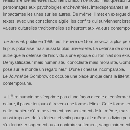
relations entre les êtres façonnent chacun de nous. Il est question 
personnages aux psychologies enchevêtrées, interdépendantes et
impactantes les unes sur les autres. De même, il met en exergue 
textes, avec une conscience aigüe, les conflits qui sur­viennent lors
valeurs culturelles tradition­nelles se heurtent aux valeurs contempo
Le Journal,
publié en 1986, est l’œuvre de Gombrowicz la plus per
la plus polonaise mais aussi la plus universelle. La défense de son 
autre que la défense de l’individu à une époque où l’on niait son exi
Démystificateur mais humaniste, iconoclaste mais moraliste, Gom
posé sur le monde un regard neuf. D’une richesse incomparable,
Le Journal
de Gombrowicz occupe une place unique dans la littérat
contemporaine.
« L’Être humain ne s’exprime pas d’une façon directe et conforme 
nature, il passe toujours à travers une forme définie. Cette forme, ce
cette manière d’être ne viennent pas seulement de lui-même, mais l
aussi imposés de l’extérieur, et voilà pourquoi le même individu peu
s’extérioriser sagement ou au contraire sottement, sanguinairemen