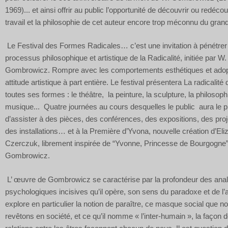
1969)... et ainsi offrir au public l’opportunité de découvrir ou redécouv
travail et la philosophie de cet auteur encore trop méconnu du grand
Le Festival des Formes Radicales… c’est une invitation à pénétrer
processus philosophique et artistique de la Radicalité, initiée par W.
Gombrowicz. Rompre avec les comportements esthétiques et adop
attitude artistique à part entière. Le festival présentera La radicalité
toutes ses formes : le théâtre, la peinture, la sculpture, la philosophi
musique... Quatre journées au cours desquelles le public aura le pr
d’assister à des pièces, des conférences, des expositions, des proj
des installations… et à la Première d’Yvona, nouvelle création d’Eli
Czerczuk, librement inspirée de “Yvonne, Princesse de Bourgogne
Gombrowicz.
L’ œuvre de Gombrowicz se caractérise par la profondeur des ana
psychologiques incisives qu’il opère, son sens du paradoxe et de l’a
explore en par­ticulier la notion de paraître, ce masque social que n
revêtons en société, et ce qu’il nomme « l’inter-humain », la façon d