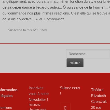
angéliquement, avec ou sans maturité, en fonction du style qui lui éc
de sa dépendance à l’égard d’autrui... Ô puissance de la Forme !... C
qui commande nos plus infimes réactions. C’est elle qui se trouve à
de la vie collective... » W. Gombrowicz
Subscribe to this RSS feed
Inscrivez-
Suivez-nous
nformation
Théâtre
vous à notre
!
 légales
Elizabeth
Newsletter !
Czerczuk
Recevez
20 rue
entions
chaque mois