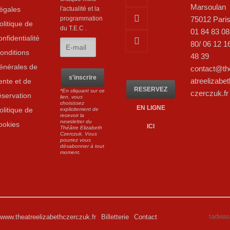
Marsoulan
égales
l'actualité et la
75012 Pari
programmation
olitique de
du T.E.C .
01 84 83 08
onfidentialité
80/ 06 12 1
onditions
48 39
énérales de
contact@th
atreelizabet
ente et de
RESERVEZ
*En cliquant sur ce
czerczuk.fr
éservation
lien, vous
choisissez
EN LIGNE
olitique de
explicitement de
recevoir la
newsletter du
ookies
ICI
Théâtre Elizabeth
Czerczuk. Vous
pourrez vous
désabonner à tout
moment.
tadwas
www.theatreelizabethczerczuk.fr
Billetterie
Contact