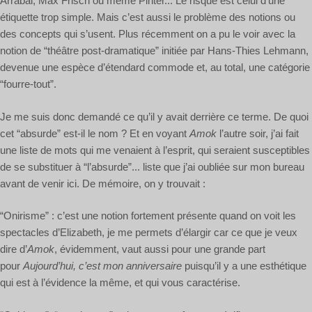
Arrabal, Max Frisch ou même Pinter... Le risque est celui d’une
étiquette trop simple. Mais c’est aussi le problème des notions ou
des concepts qui s’usent. Plus récemment on a pu le voir avec la
notion de “théâtre post-dramatique” initiée par Hans-Thies Lehmann,
devenue une espèce d’étendard commode et, au total, une catégorie
“fourre-tout”.
Je me suis donc demandé ce qu’il y avait derrière ce terme. De quoi
cet “absurde” est-il le nom ? Et en voyant
Amok
l’autre soir, j’ai fait
une liste de mots qui me venaient à l’esprit, qui seraient susceptibles
de se substituer à “l’absurde”... liste que j’ai oubliée sur mon bureau
avant de venir ici. De mémoire, on y trouvait :
“Onirisme” : c’est une notion fortement présente quand on voit les
spectacles d’Elizabeth, je me permets d’élargir car ce que je veux
dire d’
Amok
, évidemment, vaut aussi pour une grande part
pour
Aujourd’hui, c’est mon anniversaire
puisqu’il y a une esthétique
qui est à l’évidence la même, et qui vous caractérise.