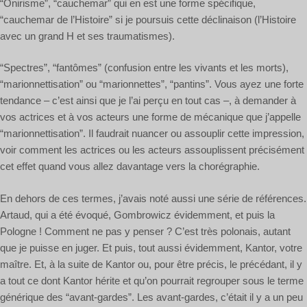
“Onirisme”, “cauchemar” qui en est une forme spécifique,
“cauchemar de l’Histoire” si je poursuis cette déclinaison (l’Histoire
avec un grand H et ses traumatismes).
“Spectres”, “fantômes” (confusion entre les vivants et les morts),
“marionnettisation” ou “marionnettes”, “pantins”. Vous ayez une forte
tendance – c’est ainsi que je l’ai perçu en tout cas –, à demander à
vos actrices et à vos acteurs une forme de mécanique que j’appelle
“marionnettisation”. Il faudrait nuancer ou assouplir cette impression,
voir comment les actrices ou les acteurs assouplissent précisément
cet effet quand vous allez davantage vers la chorégraphie.
En dehors de ces termes, j’avais noté aussi une série de références.
Artaud, qui a été évoqué, Gombrowicz évidemment, et puis la
Pologne ! Comment ne pas y penser ? C’est très polonais, autant
que je puisse en juger. Et puis, tout aussi évidemment, Kantor, votre
maître. Et, à la suite de Kantor ou, pour être précis, le précédant, il y
a tout ce dont Kantor hérite et qu’on pourrait regrouper sous le terme
générique des “avant-gardes”. Les avant-gardes, c’était il y a un peu