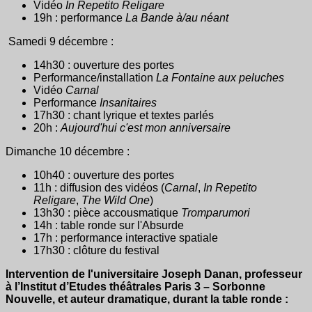
Vidéo
In Repetito Religare
19h : performance
La Bande à/au néant
Samedi 9 décembre :
14h30 : ouverture des portes
Performance/installation
La Fontaine aux peluches
Vidéo
Carnal
Performance
Insanitaires
17h30 : chant lyrique et textes parlés
20h :
Aujourd'hui c'est mon anniversaire
Dimanche 10 décembre :
10h40 : ouverture des portes
11h : diffusion des vidéos (
Carnal
,
In Repetito
Religare
,
The Wild One
)
13h30 : pièce accousmatique
Tromparumori
14h : table ronde sur l'Absurde
17h : performance interactive spatiale
17h30 : clôture du festival
Intervention de l'universitaire Joseph Danan, professeur
à l’Institut d’Etudes théâtrales Paris 3 – Sorbonne
Nouvelle, et auteur dramatique, durant la table ronde :