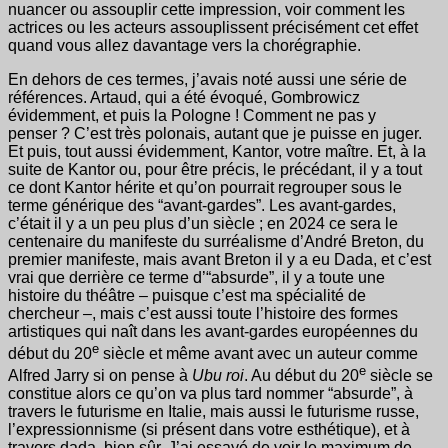
nuancer ou assouplir cette impression, voir comment les
actrices ou les acteurs assouplissent précisément cet effet
quand vous allez davantage vers la chorégraphie.
En dehors de ces termes, j’avais noté aussi une série de
références. Artaud, qui a été évoqué, Gombrowicz
évidemment, et puis la Pologne ! Comment ne pas y
penser ? C’est très polonais, autant que je puisse en juger.
Et puis, tout aussi évidemment, Kantor, votre maître. Et, à la
suite de Kantor ou, pour être précis, le précédant, il y a tout
ce dont Kantor hérite et qu’on pourrait regrouper sous le
terme générique des “avant-gardes”. Les avant-gardes,
c’était il y a un peu plus d’un siècle ; en 2024 ce sera le
centenaire du manifeste du surréalisme d’André Breton, du
premier manifeste, mais avant Breton il y a eu Dada, et c’est
vrai que derrière ce terme d’“absurde”, il y a toute une
histoire du théâtre – puisque c’est ma spécialité de
chercheur –, mais c’est aussi toute l’histoire des formes
artistiques qui naît dans les avant-gardes européennes du
e
début du 20
siècle et même avant avec un auteur comme
e
Alfred Jarry si on pense à
Ubu roi
. Au début du 20
siècle se
constitue alors ce qu’on va plus tard nommer “absurde”, à
travers le futurisme en Italie, mais aussi le futurisme russe,
l’expressionnisme (si présent dans votre esthétique), et à
travers dada, bien sûr. J’ai essayé de voir le maximum de