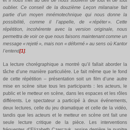
et il nous met au défi de nous souvenir de tout et de tout
oublier. Ce conseil de la douzième Leçon milanaise fait
partie d’un moyen mnémotechnique qui nous donne la
possibilité, comme il l’appelle, de « répéter ». Cette
répétition, incohérente avec la version originale, nous
permettra de voir ce que nous faisons maintenant comme un
message « rejeté », mais non « déformé » au sens où Kantor
l’entend
[1]
.
La lecture chorégraphique a montré qu’il fallait aborder la
tâche d’une manière particulière. Le fait même que le fond
de cette répétition – présentation soit un film d’une autre
mise en scène situe tous les participants : les acteurs, le
public et le metteur en scène, dans les espaces et les rôles
différents. Le spectateur a participé à deux événements,
deux lectures, celle du jeu dramatique et celle de la vidéo,
tandis que les acteurs et le metteur en scène ont fait une
seule lecture critique de la pièce. Les interventions
fréquentes d’Elizabeth Czerczuk, assise derrière le pupitre