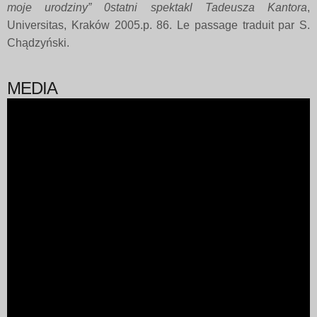
moje urodziny
”
0statni spektakl Tadeusza Kantora
,
Universitas, Kraków 2005.p. 86. Le passage traduit par S.
Chądzyński.
MEDIA