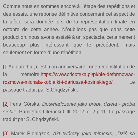
Comme nous en sommes encore à l’étape des répétitions et
des essais, une réponse définitive concernant cet aspect de
la pièce sera donnée lors de la représentation finale en
octobre de cette année. N’oublions pas que dans cette
production, nous avons assisté à un spectacle, certainement
beaucoup plus intéressant que le précédent, mais
seulement en forme d’une répétition.
[1]
Aujourd’hui, c'est mon anniversaire : une reconstitution de
la mémoire.
https://www.cricoteka.pl/pl/nie-deformowac-
rozmowa-michala-kobialki-i-dariusza-kosinskiego/
. Le
passage traduit par S.Chądzyński.
[2]
Irena Górska,
Doświadczenie jako próba dzieła - próba
siebie
. Pamiętnik Literacki CIII, 2012, c. 2 p.11. Le passage
traduit par S. Chądzyński.
[3]
Marek Pieniążek,
Akt twórczy jako mimesis, „Dziś są