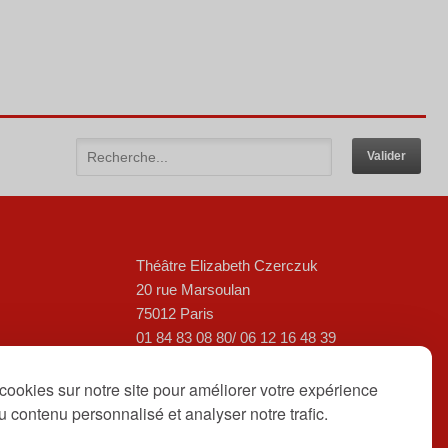
Théâtre Elizabeth Czerczuk
20 rue Marsoulan
75012 Paris
01 84 83 08 80/ 06 12 16 48 39
contact@theatreelizabethczerczuk.fr
cookies sur notre site pour améliorer votre expérience
 du contenu personnalisé et analyser notre trafic.