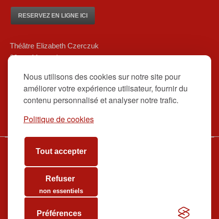
RESERVEZ EN LIGNE ICI
Théâtre Elizabeth Czerczuk
20 rue Marsoulan
75012 Paris
Nous utilisons des cookies sur notre site pour
01 84 83 08 80/ 06 12 16 48 39
améliorer votre expérience utilisateur, fournir du
contact@theatreelizabethczerczuk.fr
contenu personnalisé et analyser notre trafic.
Politique de cookies
Tout accepter
www.theatreelizabethczerczuk.fr
Billetterie
Refuser
Contact
non essentiels
Préférences