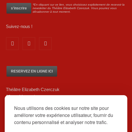
*En cliquant sur ce lien, vous choisissez explicitement de recevoir la
newsletter du Théâtre Elizabeth Czerczuk. Vous pourrez vous
désabonner à tout moment.
Suivez-nous !
RESERVEZ EN LIGNE ICI
Théâtre Elizabeth Czerczuk
20 rue Marsoulan
75012 Paris
Nous utilisons des cookies sur notre site pour
01 84 83 08 80/ 06 12 16 48 39
améliorer votre expérience utilisateur, fournir du
contact@theatreelizabethczerczuk.fr
contenu personnalisé et analyser notre trafic.