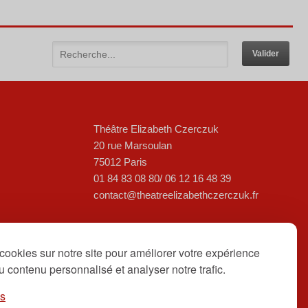
Théâtre Elizabeth Czerczuk
20 rue Marsoulan
75012 Paris
01 84 83 08 80/ 06 12 16 48 39
contact@theatreelizabethczerczuk.fr
cookies sur notre site pour améliorer votre expérience
 du contenu personnalisé et analyser notre trafic.
es