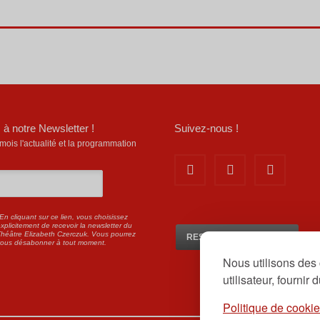
 à notre Newsletter !
Suivez-nous !
is l'actualité et la programmation
En cliquant sur ce lien, vous choisissez
xplicitement de recevoir la newsletter du
héâtre Elizabeth Czerczuk. Vous pourrez
RESERVEZ EN LIGNE ICI
vous désabonner à tout moment.
Nous utilisons des 
utilisateur, fournir
Politique de cooki